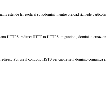
s estende la regola ai sottodomini, mentre preload richiede particol
utano HTTPS, redirect HTTP to HTTPS, migrazioni, domini internazional
redirect. Poi usa il controllo HSTS per capire se il dominio comunica 