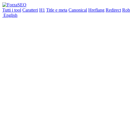
Tutti i tool
Caratteri
H1
Title e meta
Canonical
Hreflang
Redirect
Robo
English