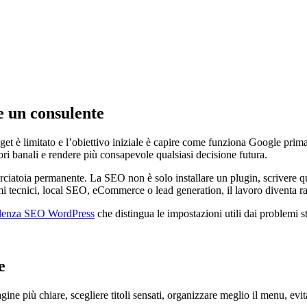
e un consulente
et è limitato e l’obiettivo iniziale è capire come funziona Google prima 
rori banali e rendere più consapevole qualsiasi decisione futura.
iatoia permanente. La SEO non è solo installare un plugin, scrivere qual
 tecnici, local SEO, eCommerce o lead generation, il lavoro diventa ra
lenza SEO WordPress
che distingua le impostazioni utili dai problemi s
e
agine più chiare, scegliere titoli sensati, organizzare meglio il menu, evi