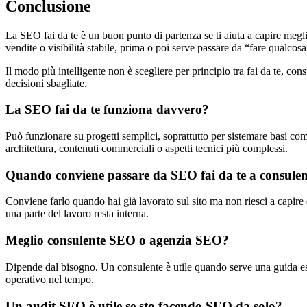
Conclusione
La SEO fai da te è un buon punto di partenza se ti aiuta a capire meglio 
vendite o visibilità stabile, prima o poi serve passare da “fare qualco
Il modo più intelligente non è scegliere per principio tra fai da te, con
decisioni sbagliate.
La SEO fai da te funziona davvero?
Può funzionare su progetti semplici, soprattutto per sistemare basi com
architettura, contenuti commerciali o aspetti tecnici più complessi.
Quando conviene passare da SEO fai da te a consule
Conviene farlo quando hai già lavorato sul sito ma non riesci a capire 
una parte del lavoro resta interna.
Meglio consulente SEO o agenzia SEO?
Dipende dal bisogno. Un consulente è utile quando serve una guida es
operativo nel tempo.
Un audit SEO è utile se sto facendo SEO da solo?