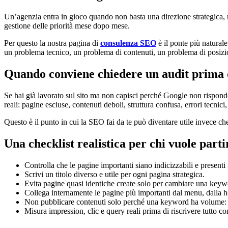
Un’agenzia entra in gioco quando non basta una direzione strategica, ma
gestione delle priorità mese dopo mese.
Per questo la nostra pagina di
consulenza SEO
è il ponte più naturale
un problema tecnico, un problema di contenuti, un problema di posiz
Quando conviene chiedere un audit prima 
Se hai già lavorato sul sito ma non capisci perché Google non rispond
reali: pagine escluse, contenuti deboli, struttura confusa, errori tecnic
Questo è il punto in cui la SEO fai da te può diventare utile invece che
Una checklist realistica per chi vuole parti
Controlla che le pagine importanti siano indicizzabili e presen
Scrivi un titolo diverso e utile per ogni pagina strategica.
Evita pagine quasi identiche create solo per cambiare una keyw
Collega internamente le pagine più importanti dal menu, dalla hom
Non pubblicare contenuti solo perché una keyword ha volume: c
Misura impression, clic e query reali prima di riscrivere tutto c