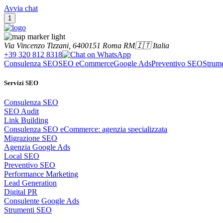
Avvia chat
1
Via Vincenzo Tizzani, 64
00151
Roma RM
🇮🇹 Italia
+39 320 812 8318
Consulenza SEO
SEO eCommerce
Google Ads
Preventivo SEO
Strum
Servizi SEO
Consulenza SEO
SEO Audit
Link Building
Consulenza SEO eCommerce: agenzia specializzata
Migrazione SEO
Agenzia Google Ads
Local SEO
Preventivo SEO
Performance Marketing
Lead Generation
Digital PR
Consulente Google Ads
Strumenti SEO