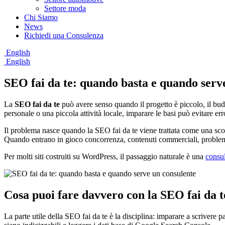
Settore moda
Chi Siamo
News
Richiedi una Consulenza
English
English
SEO fai da te: quando basta e quando serv
La
SEO fai da te
può avere senso quando il progetto è piccolo, il budg
personale o una piccola attività locale, imparare le basi può evitare er
Il problema nasce quando la SEO fai da te viene trattata come una scorc
Quando entrano in gioco concorrenza, contenuti commerciali, problemi
Per molti siti costruiti su WordPress, il passaggio naturale è una
consu
Cosa puoi fare davvero con la SEO fai da t
La parte utile della SEO fai da te è la disciplina: imparare a scrivere p