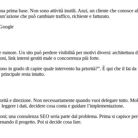
 una prima base. Non sono attività inutili. Anzi, un cliente che conosc
un’azione che può cambiare traffico, richieste e fatturato.
 e rumore. Un sito può perdere visibilità per motivi diversi: architettur
oni, link interni gestiti male o concorrenza più forte.
o in grado di capire quale intervento ha priorità?”. È qui che il fai d
principale resta intatto.
orità e direzione. Non necessariamente quando vuoi delegare tutto. Mol
leggere i dati, decidere cosa conta e guidare l’implementazione.
zioni; una consulenza SEO seria parte dal problema. Prima si capisce perc
enando il progetto. Poi si decide cosa fare.