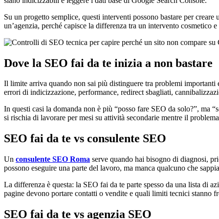
siano indicizzabili e leggere i dati base di Google Search Console.
Su un progetto semplice, questi interventi possono bastare per creare
un’agenzia, perché capisce la differenza tra un intervento cosmetico e 
Dove la SEO fai da te inizia a non bastare
Il limite arriva quando non sai più distinguere tra problemi importanti
errori di indicizzazione, performance, redirect sbagliati, cannibalizzazi
In questi casi la domanda non è più “posso fare SEO da solo?”, ma “son
si rischia di lavorare per mesi su attività secondarie mentre il problema 
SEO fai da te vs consulente SEO
Un
consulente SEO Roma
serve quando hai bisogno di diagnosi, pri
possono eseguire una parte del lavoro, ma manca qualcuno che sappia 
La differenza è questa: la SEO fai da te parte spesso da una lista di a
pagine devono portare contatti o vendite e quali limiti tecnici stanno fr
SEO fai da te vs agenzia SEO