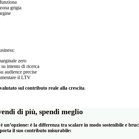
 funziona
zona grigia
argine
usiness:
 marginale zero
su intento di ricerca
 su audience precise
aumentare il LTV
valutato sul contributo reale alla crescita
.
ndi di più, spendi meglio
n’opzione: è la differenza tra scalare in modo sostenibile e bruci
orta il suo contributo misurabile: