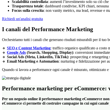
Scalabilità controllata
: aumenti l’investimento solo su ciò che
Trasparenza totale
: dashboard condivise, KPI chiari, nessuna 
Focus sulla crescita
: non vanity metrics, ma lead, revenue e m
Richiedi un'analisi gratuita
I canali del Performance Marketing
Orchestriamo tutti i canali che generano risultati misurabili per il tuo b
🔹
SEO e Content Marketing
: traffico organico qualificato a costo
🔹
Google Ads
(Search, Shopping, Display)
: conversioni immediate 
🔹
Social Ads (Meta, LinkedIn, TikTok)
: prospecting e retargeting
🔹
Email Marketing e Automation
: nurturing e fidelizzazione per 
Quando si lavora a performance ogni canale è misurato, ottimizzato e
Performance marketing per eCommerce: ve
Per un negozio online il performance marketing eCommerce non è u
eCommerce ci permette di costruire campagne in cui ogni canale p