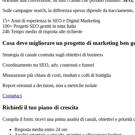
orientate alla conversione, su tutti i canali che portano risultato:
SEO, 
Sulle campagne search, la differenza spesso dipende da tracciamento, s
15+
Anni di esperienza in SEO e Digital Marketing
100+
Progetti SEO gestiti in tutta Italia
24h
Tempo medio di risposta alle richieste
Cosa deve migliorare un progetto di marketing ben ge
Strategia di canale costruita sugli obiettivi di business
Coordinamento tra SEO, adv, contenuti e funnel
Misurazione più chiara di costi, risultati e colli di bottiglia
Report orientati a decisioni, non a metriche isolate
Contattaci
Richiedi il tuo piano di crescita
Compila il form: ricevi una prima analisi di canali, obiettivi e priorità 
Risposta media entro 24 ore
Analisi orientata a crescita, margini e allocazione budget