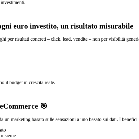
 investimenti.
i euro investito, un risultato misurabile
hi per risultati concreti – click, lead, vendite – non per visibilità gene
o il budget in crescita reale.
r eCommerce 🎯
da un marketing basato sulle sensazioni a uno basato sui dati. I benefici 
tato
i insieme