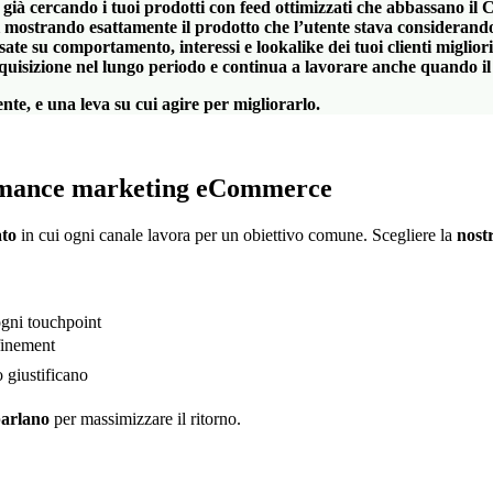
ta già cercando i tuoi prodotti con feed ottimizzati che abbassano i
 mostrando esattamente il prodotto che l’utente stava considerando
ate su comportamento, interessi e lookalike dei tuoi clienti miglior
 acquisizione nel lungo periodo e continua a lavorare anche quando i
nte, e una leva su cui agire per migliorarlo.
formance marketing eCommerce
ato
in cui ogni canale lavora per un obiettivo comune. Scegliere la
nost
ogni touchpoint
efinement
 giustificano
parlano
per massimizzare il ritorno.