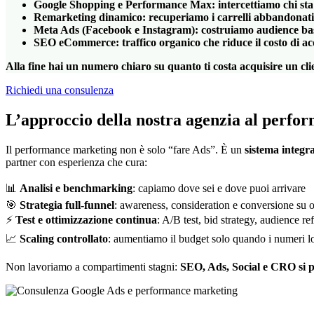
Google Shopping e Performance Max
: intercettiamo chi s
Remarketing dinamico
: recuperiamo i carrelli abbandonati
Meta Ads (Facebook e Instagram)
: costruiamo audience bas
SEO eCommerce
: traffico organico che riduce il costo di
Alla fine hai un numero chiaro su quanto ti costa acquisire un clie
Richiedi una consulenza
L’approccio della nostra agenzia al per
Il performance marketing non è solo “fare Ads”. È un
sistema integr
partner con esperienza che cura:
📊
Analisi e benchmarking
: capiamo dove sei e dove puoi arrivare
🎯
Strategia full-funnel
: awareness, consideration e conversione su 
⚡
Test e ottimizzazione continua
: A/B test, bid strategy, audience r
📈
Scaling controllato
: aumentiamo il budget solo quando i numeri lo
Non lavoriamo a compartimenti stagni:
SEO, Ads, Social e CRO si 